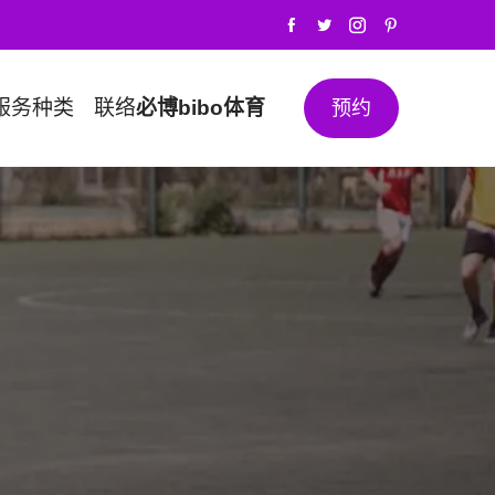
服务种类
联络
必博bibo体育
预约