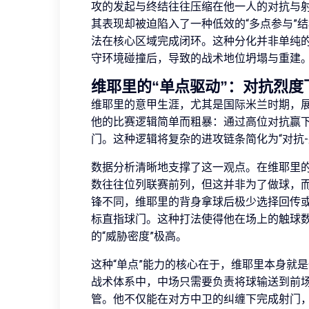
攻的发起与终结往往压缩在他一人的对抗与
其表现却被迫陷入了一种低效的“多点参与”
法在核心区域完成闭环。这种分化并非单纯
守环境碰撞后，导致的战术地位坍塌与重建
维耶里的“单点驱动”：对抗烈度
维耶里的意甲生涯，尤其是国际米兰时期，
他的比赛逻辑简单而粗暴：通过高位对抗赢
门。这种逻辑将复杂的进攻链条简化为“对抗-
数据分析清晰地支撑了这一观点。在维耶里
数往往位列联赛前列，但这并非为了做球，
锋不同，维耶里的背身拿球后极少选择回传
标直指球门。这种打法使得他在场上的触球
的“威胁密度”极高。
这种“单点”能力的核心在于，维耶里本身就
战术体系中，中场只需要负责将球输送到前
管。他不仅能在对方中卫的纠缠下完成射门