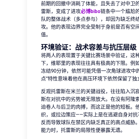
前期的回撤中消耗了体能，且失去了对中卫
雷斯，变成了进攻
必博bibo
链条中一个尴尬
队的整体战术（多点参与），却因为缺乏终
攻。他的表现边界完全受制于身前是否有空
值。
环境验证：战术容差与抗压层级
将两人的表现置于关键比赛场景中验证，这
下，维耶里的表现往往具有极高的下限。例如
冻结90分钟，依然可能凭借一次角球进攻中
点”特性意味着他在高压环境下依然保留了独
反观托雷斯在米兰的关键战役，往往陷入沉
斯在对抗中的劣势被无限放大。在没有阿隆
迫卷人与后卫的肉搏，而这正是他的短板。他
织，或拉边策应——实际上是在逃避自身对
反而导致球队在禁区内缺乏真正的高点威胁
能力时，托雷斯的局限性便暴露无遗。