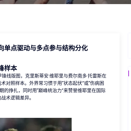
向单点驱动与多点参与结构分化
锋样本
甲锋线版图，克里斯蒂安·维耶里与费尔南多·托雷斯在
术对照样本。外界常习惯于用“状态起伏”或“伤病困
期的挣扎，同时用“巅峰统治力”来赞誉维耶里在国际
的战术逻辑差异。