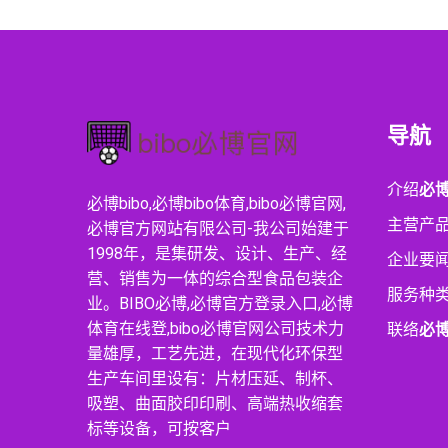
导航
介绍
必博
必博bibo,必博bibo体育,bibo必博官网,
主营产
必博官方网站有限公司-我公司始建于
1998年，是集研发、设计、生产、经
企业要
营、销售为一体的综合型食品包装企
服务种
业。BIBO必博,必博官方登录入口,必博
体育在线登,bibo必博官网公司技术力
联络
必博
量雄厚，工艺先进，在现代化环保型
生产车间里设有：片材压延、制杯、
吸塑、曲面胶印印刷、高端热收缩套
标等设备，可按客户