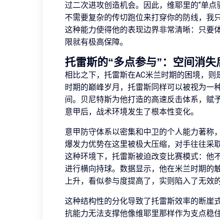
过二次进攻创造机会。因此，维耶里的“单点
不需要复杂的传切跑位来打穿你的防线，我
这种能力使得他的表现边界非常清晰：只要
限就有极高保障。
托雷斯的“多点参与”：空间消失
相比之下，托雷斯在AC米兰时期的困境，则
时期的巅峰岁月，托雷斯同样可以被视为一种
间。贝尼特斯为他打造的高速反击体系，赋
意甲后，战术环境发生了根本性变化。
意甲防守体系以密集和中卫的个人能力著称
爆发力优势在这里被极大压缩，对手往往采
这种环境下，托雷斯被迫改变比赛模式：他
进行横向持球。数据显示，他在米兰时期的
上升，看似参与度提高了，实则陷入了无效的
这种结构性的分化导致了托雷斯效率的断崖
抗能力无法支撑他像维耶里那样作为支点稳